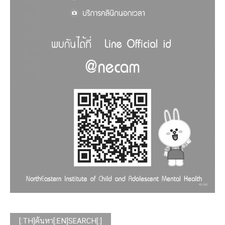
[:TH]ค้นหา[:EN]SEARCH[:]