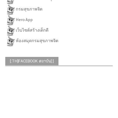
กรมสุขภาพจิต
Hero App
เว็บไซต์สร้างเด็กดี
ห้องสมุดกรมสุขภาพจิต
[:TH]FACEBOOK สถาบัน[:]