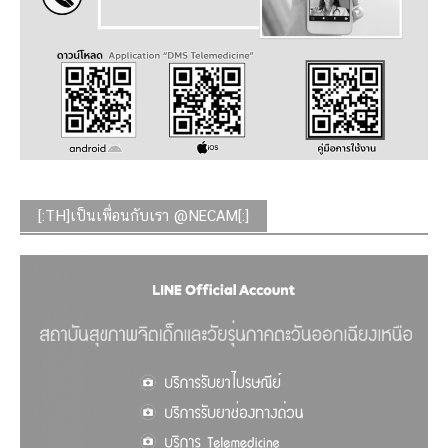
[:TH]เป็นเพื่อนกับเรา @NECAM[:]