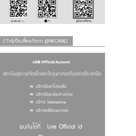
[:TH]เป็นเพื่อนกับเรา @NECAM[:]