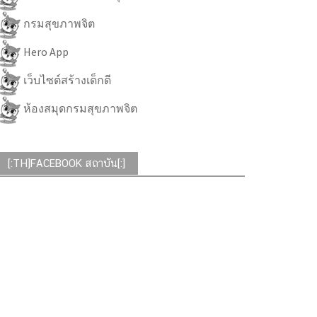
กรมสุขภาพจิต
Hero App
เว็บไซต์สร้างเด็กดี
ห้องสมุดกรมสุขภาพจิต
[:TH]FACEBOOK สถาบัน[:]