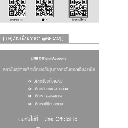
[:TH]เป็นเพื่อนกับเรา @NECAM[:]