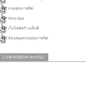
กรมสุขภาพจิต
Hero App
เว็บไซต์สร้างเด็กดี
ห้องสมุดกรมสุขภาพจิต
[:TH]FACEBOOK สถาบัน[:]