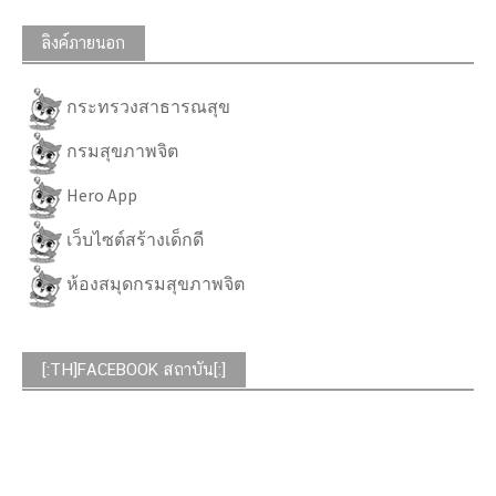
ลิงค์ภายนอก
กระทรวงสาธารณสุข
กรมสุขภาพจิต
Hero App
เว็บไซต์สร้างเด็กดี
ห้องสมุดกรมสุขภาพจิต
[:TH]FACEBOOK สถาบัน[:]