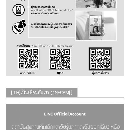
[:TH]เป็นเพื่อนกับเรา @NECAM[:]