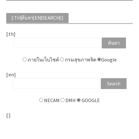
[:TH]ค้นหา[:EN]SEARCH[:]
[:th]
ภายในเว็บไซต์
กรมสุขภาพจิต
Google
[:en]
NECAM
DMH
GOOGLE
[:]