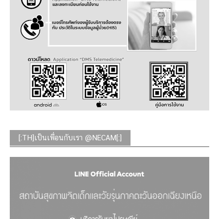
[:TH]เป็นเพื่อนกับเรา @NECAM[:]