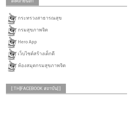
ลิงค์ภายนอก
กระทรวงสาธารณสุข
กรมสุขภาพจิต
Hero App
เว็บไซต์สร้างเด็กดี
ห้องสมุดกรมสุขภาพจิต
[:TH]FACEBOOK สถาบัน[:]