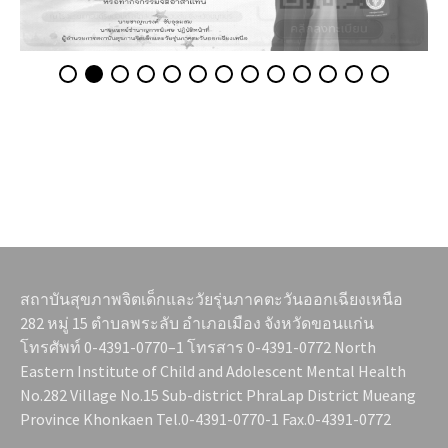
สถาบันสุขภาพจิตเด็กและวัยรุ่นภาคตะวันออกเฉียงเหนือ
282 หมู่ 15 ตำบลพระลับ อำเภอเมือง จังหวัดขอนแก่น
โทรศัพท์ 0-4391-0770–1 โทรสาร 0-4391-0772 North
Eastern Institute of Child and Adolescent Mental Health
No.282 Village No.15 Sub-district PhraLap District Mueang
Province Khonkaen Tel.0-4391-0770-1 Fax.0-4391-0772