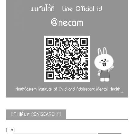
[:TH]ค้นหา[:EN]SEARCH[:]
[:th]