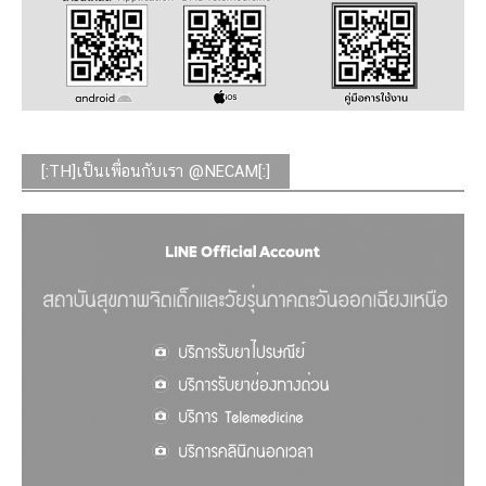
[:TH]เป็นเพื่อนกับเรา @NECAM[:]