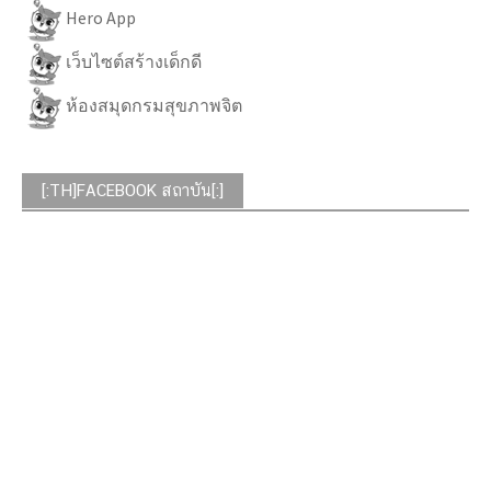
Hero App
เว็บไซต์สร้างเด็กดี
ห้องสมุดกรมสุขภาพจิต
[:TH]FACEBOOK สถาบัน[:]