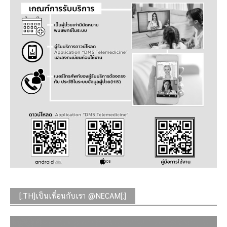
[:TH]เป็นเพื่อนกับเรา @NECAM[:]