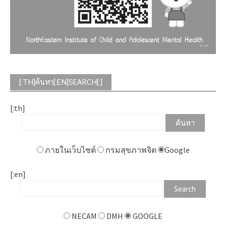
[:TH]ค้นหา[:EN]SEARCH[:]
[:th]
ภายในเว็บไซต์
กรมสุขภาพจิต
Google
[:en]
NECAM
DMH
GOOGLE