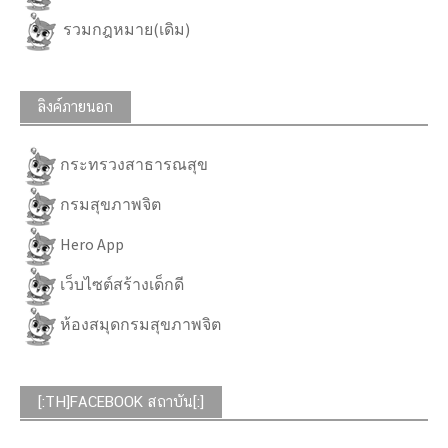
รวมกฎหมาย(เดิม)
ลิงค์ภายนอก
กระทรวงสาธารณสุข
กรมสุขภาพจิต
Hero App
เว็บไซต์สร้างเด็กดี
ห้องสมุดกรมสุขภาพจิต
[:TH]FACEBOOK สถาบัน[:]